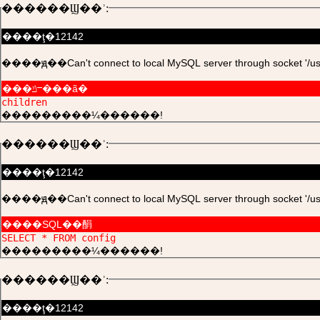
������Ϣ��ʾ:
����ţ�12142
����ԭ��Can't connect to local MySQL server through socket '/usr/l
���ݿⲻ���ã�
children
���������¼������!
������Ϣ��ʾ:
����ţ�12142
����ԭ��Can't connect to local MySQL server through socket '/usr/l
����SQL��䣺
SELECT * FROM config
���������¼������!
������Ϣ��ʾ:
����ţ�12142