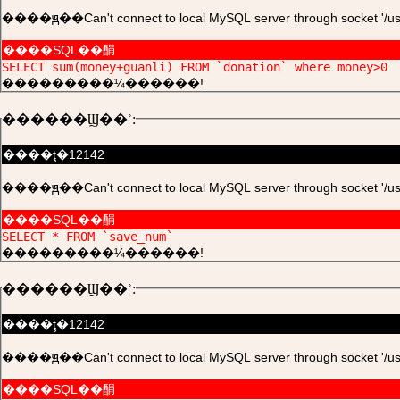
����ԭ��Can't connect to local MySQL server through socket '/usr/l
����SQL��䣺
SELECT sum(money+guanli) FROM `donation` where money>0
���������¼������!
������Ϣ��ʾ:
����ţ�12142
����ԭ��Can't connect to local MySQL server through socket '/usr/l
����SQL��䣺
SELECT * FROM `save_num`
���������¼������!
������Ϣ��ʾ:
����ţ�12142
����ԭ��Can't connect to local MySQL server through socket '/usr/l
����SQL��䣺