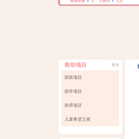
募集金额
0
元， 已救助
0
人次
救助项目
更多
助医项目
助学项目
助养项目
儿童希望之家