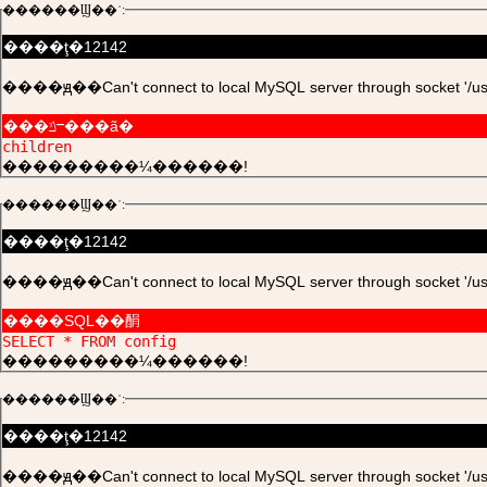
������Ϣ��ʾ:
����ţ�12142
����ԭ��Can't connect to local MySQL server through socket '/usr/l
���ݿⲻ���ã�
children
���������¼������!
������Ϣ��ʾ:
����ţ�12142
����ԭ��Can't connect to local MySQL server through socket '/usr/l
����SQL��䣺
SELECT * FROM config
���������¼������!
������Ϣ��ʾ:
����ţ�12142
����ԭ��Can't connect to local MySQL server through socket '/usr/l