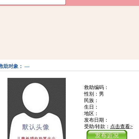
救助对象： —
救助编码：
性别：男
民族：
生日：
地区：
发布日期：
受助/转款：
点击查看>