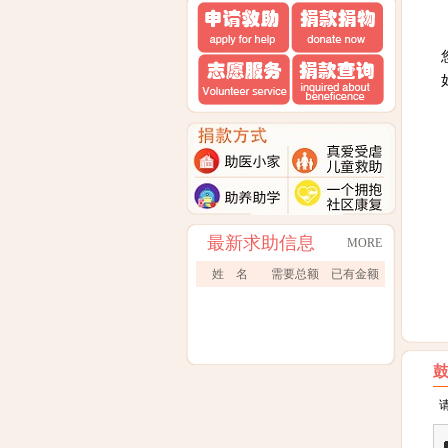
您
如
最新求助信息
MORE
姓 名
需要总额
已有金额
请