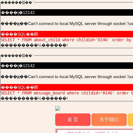
������Ϣ��ʾ:
����ţ�12142
����ԭ��Can't connect to local MySQL server through socket '/usr/l
����SQL��䣺
SELECT * FROM about_child where childid='8146' order by
���������¼������!
������Ϣ��ʾ:
����ţ�12142
����ԭ��Can't connect to local MySQL server through socket '/usr/l
����SQL��䣺
SELECT * FROM message_board where childid='8146' order 
���������¼������!
首 页
关于我们