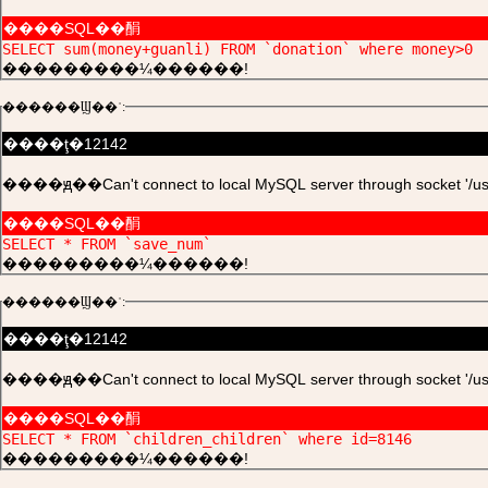
����SQL��䣺
SELECT sum(money+guanli) FROM `donation` where money>0
���������¼������!
������Ϣ��ʾ:
����ţ�12142
����ԭ��Can't connect to local MySQL server through socket '/usr/l
����SQL��䣺
SELECT * FROM `save_num`
���������¼������!
������Ϣ��ʾ:
����ţ�12142
����ԭ��Can't connect to local MySQL server through socket '/usr/l
����SQL��䣺
SELECT * FROM `children_children` where id=8146
���������¼������!