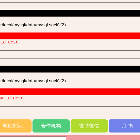
ocal/mysql/data/mysql.sock' (2)
 id desc
ocal/mysql/data/mysql.sock' (2)
by id desc
救助知识
合作机构
微博微信
月 捐