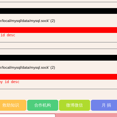
ocal/mysql/data/mysql.sock' (2)
 id desc
ocal/mysql/data/mysql.sock' (2)
by id desc
救助知识
合作机构
微博微信
月 捐