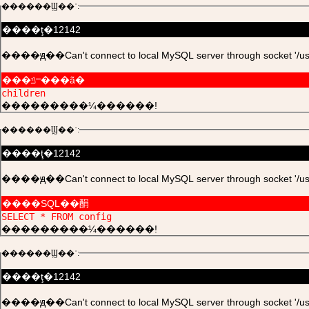
������Ϣ��ʾ:
����ţ�12142
����ԭ��Can't connect to local MySQL server through socket '/usr/l
���ݿⲻ���ã�
children
���������¼������!
������Ϣ��ʾ:
����ţ�12142
����ԭ��Can't connect to local MySQL server through socket '/usr/l
����SQL��䣺
SELECT * FROM config
���������¼������!
������Ϣ��ʾ:
����ţ�12142
����ԭ��Can't connect to local MySQL server through socket '/usr/l