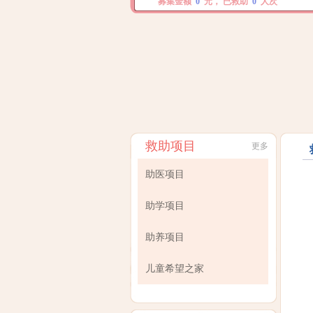
募集金额
0
元， 已救助
0
人次
救助项目
更多
助医项目
助学项目
助养项目
儿童希望之家