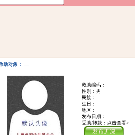
救助对象： —
救助编码：
性别：男
民族：
生日：
地区：
发布日期：
受助/转款：
点击查看>