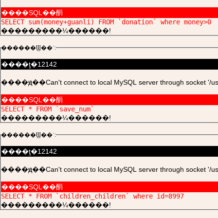
����SQL��䣺
SELECT sum(money+guanli) FROM `donation` where money>0
���������¼������!
������Ϣ��ʾ:
����ţ�12142
����ԭ��Can't connect to local MySQL server through socket '/usr/l
����SQL��䣺
SELECT * FROM `save_num`
���������¼������!
������Ϣ��ʾ:
����ţ�12142
����ԭ��Can't connect to local MySQL server through socket '/usr/l
����SQL��䣺
SELECT * FROM `children_children` where id=8997
���������¼������!