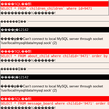
����SQL��䣺
SELECT * FROM `children_children` where id=9471
���������¼������!
������Ϣ��ʾ:
����ţ�12142
����ԭ��Can't connect to local MySQL server through socket
'/usr/local/mysql/data/mysql.sock' (2)
����SQL��䣺
SELECT * FROM about_child where childid='9471' order by
���������¼������!
������Ϣ��ʾ:
����ţ�12142
����ԭ��Can't connect to local MySQL server through socket
'/usr/local/mysql/data/mysql.sock' (2)
����SQL��䣺
SELECT * FROM message_board where childid='9471' order 
���������¼������!