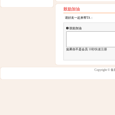
鼓励加油
请好友一起来帮TA：
鼓励加油
如果你不是会员
10秒快速注册
Copyright ©