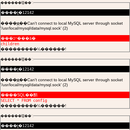
������Ϣ��ʾ:
����ţ�12142
����ԭ��Can't connect to local MySQL server through socket
'/usr/local/mysql/data/mysql.sock' (2)
���ݿⲻ���ã�
children
���������¼������!
������Ϣ��ʾ:
����ţ�12142
����ԭ��Can't connect to local MySQL server through socket
'/usr/local/mysql/data/mysql.sock' (2)
����SQL��䣺
SELECT * FROM config
���������¼������!
������Ϣ��ʾ:
����ţ�12142